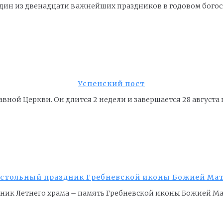
дин из двенадцати важнейших праздников в годовом богосл
Успенский пост
авной Церкви. Он длится 2 недели и завершается 28 август
стольный праздник Гребневской иконы Божией Ма
здник Летнего храма – память Гребневской иконы Божией М