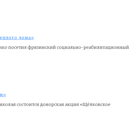
еплого дома»
ленко посетил фрязинский социально-реабилитационный
ям»
 Николая состоится донорская акция «Щёлковское