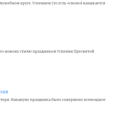
ужебном круге. Успением (то есть «сном») называется
а по новому стилю праздником Успения Пресвятой
тери
атери. Накануне праздника было совершено всенощное