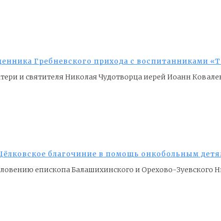
щенника Гребневского прихода с воспитанниками «Т
атери и святителя Николая Чудотворца иерей Иоанн Кова
ёлковское благочиние в помощь онкобольным дет
лагословению епископа Балашихинского и Орехово-Зуевского