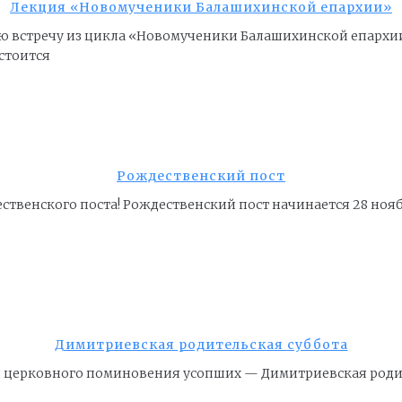
Лекция «Новомученики Балашихинской епархии»
орую встречу из цикла «Новомученики Балашихинской епар
стоится
Рождественский пост
дественского поста! Рождественский пост начинается 28 но
Димитриевская родительская суббота
ней церковного поминовения усопших — Димитриевская роди