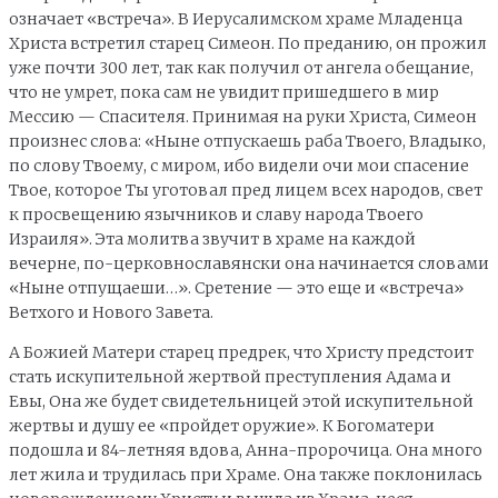
означает «встреча». В Иерусалимском храме Младенца
Христа встретил старец Симеон. По преданию, он прожил
уже почти 300 лет, так как получил от ангела обещание,
что не умрет, пока сам не увидит пришедшего в мир
Мессию — Спасителя. Принимая на руки Христа, Симеон
произнес слова: «Ныне отпускаешь раба Твоего, Владыко,
по слову Твоему, с миром, ибо видели очи мои спасение
Твое, которое Ты уготовал пред лицем всех народов, свет
к просвещению язычников и славу народа Твоего
Израиля». Эта молитва звучит в храме на каждой
вечерне, по-церковнославянски она начинается словами
«Ныне отпущаеши…». Сретение — это еще и «встреча»
Ветхого и Нового Завета.
А Божией Матери старец предрек, что Христу предстоит
стать искупительной жертвой преступления Адама и
Евы, Она же будет свидетельницей этой искупительной
жертвы и душу ее «пройдет оружие». К Богоматери
подошла и 84-летняя вдова, Анна-пророчица. Она много
лет жила и трудилась при Храме. Она также поклонилась