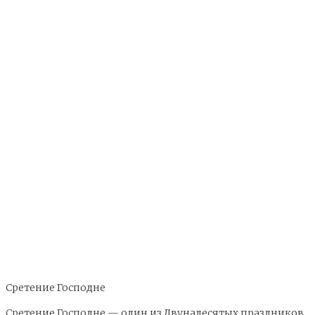
Сретение Господне
Сретение Господне — один из Двунадесятых праздников