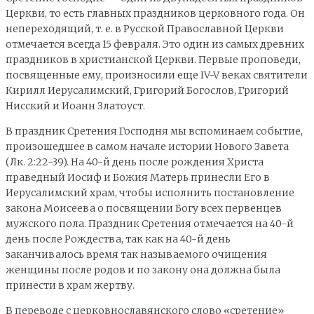
Церкви, то есть главных праздников церковного года. Он
непереходящий, т. е. в Русской Православной Церкви
отмечается всегда 15 февраля. Это один из самых древних
праздников в христианской Церкви. Первые проповеди,
посвященные ему, произносили еще IV-V веках святители
Кирилл Иерусалимский, Григорий Богослов, Григорий
Нисский и Иоанн Златоуст.
В праздник Сретения Господня мы вспоминаем событие,
произошедшее в самом начале истории Нового Завета
(Лк. 2:22-39). На 40-й день после рождения Христа
праведный Иосиф и Божия Матерь принесли Его в
Иерусалимский храм, чтобы исполнить постановление
закона Моисеева о посвящении Богу всех первенцев
мужского пола. Праздник Сретения отмечается на 40-й
день после Рождества, так как на 40-й день
заканчивалось время так называемого очищения
женщины после родов и по закону она должна была
принести в храм жертву.
В переводе с церковнославянского слово «сретение»