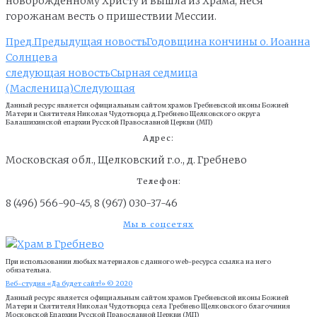
новорожденному Христу и вышла из Храма, неся
горожанам весть о пришествии Мессии.
Пред.
Предыдущая новость
Годовщина кончины о. Иоанна
Солнцева
следующая новость
Сырная седмица
(Масленица)
Следующая
Данный ресурс является официальным сайтом храмов Гребневской иконы Божией
Матери и Cвятителя Николая Чудотворца д.Гребнево Щелковского округа
Балашихинской епархии Русской Православной Церкви (МП)
Адрес:
Московская обл., Щелковский г.о., д. Гребнево
Телефон:
8 (496) 566-90-45, 8 (967) 030-37-46
Мы в соцсетях
При использовании любых материалов с данного web-ресурса ссылка на него
обязательна.
Веб-студия «Да будет сайт!» © 2020
Данный ресурс является официальным сайтом храмов Гребневской иконы Божией
Матери и Cвятителя Николая Чудотворца села Гребнево Щелковского благочиния
Московской Епархии Русской Православной Церкви (МП)