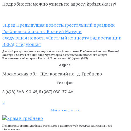
Подробности можно узнать по адресу: kpds.ru/kursy/
Пред.
Предыдущая новость
Престольный праздник
Гребневской иконы Божией Матери
следующая новость
«Светлый концерт» радиостанции
ВЕРА
Следующая
Данный ресурс является официальным сайтом храмов Гребневской иконы Божией
Матери и Cвятителя Николая Чудотворца д.Гребнево Щелковского округа
Балашихинской епархии Русской Православной Церкви (МП)
Адрес:
Московская обл., Щелковский г.о., д. Гребнево
Телефон:
8 (496) 566-90-45, 8 (967) 030-37-46
Мы в соцсетях
При использовании любых материалов с данного web-ресурса ссылка на него
обязательна.