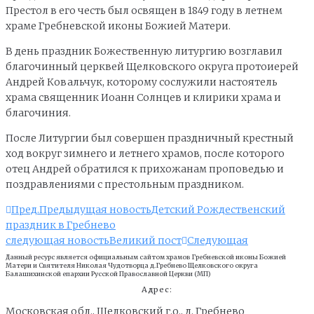
Престол в его честь был освящен в 1849 году в летнем
храме Гребневской иконы Божией Матери.
В день праздник Божественную литургию возглавил
благочинный церквей Щелковского округа протоиерей
Андрей Ковальчук, которому сослужили настоятель
храма священник Иоанн Солнцев и клирики храма и
благочиния.
После Литургии был совершен праздничный крестный
ход вокруг зимнего и летнего храмов, после которого
отец Андрей обратился к прихожанам проповедью и
поздравлениями с престольным праздником.
Пред.
Предыдущая новость
Детский Рождественский
праздник в Гребнево
следующая новость
Великий пост
Следующая
Данный ресурс является официальным сайтом храмов Гребневской иконы Божией
Матери и Cвятителя Николая Чудотворца д.Гребнево Щелковского округа
Балашихинской епархии Русской Православной Церкви (МП)
Адрес:
Московская обл., Щелковский г.о., д. Гребнево