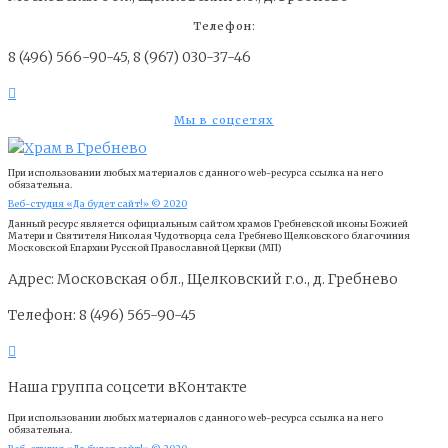
Телефон:
8 (496) 566-90-45, 8 (967) 030-37-46
Мы в соцсетях
При использовании любых материалов с данного web-ресурса ссылка на него
обязательна.
Веб-студия «Да будет сайт!» © 2020
Данный ресурс является официальным сайтом храмов Гребневской иконы Божией
Матери и Cвятителя Николая Чудотворца села Гребнево Щелковского благочиния
Московской Епархии Русской Православной Церкви (МП)
Адрес: Московская обл., Щелковский г.о., д. Гребнево
Телефон: 8 (496) 565-90-45
Наша группа соцсети вКонтакте
При использовании любых материалов с данного web-ресурса ссылка на него
обязательна.