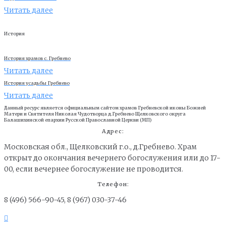
Читать далее
История
История храмов с. Гребнево
Читать далее
История усадьбы Гребнево
Читать далее
Данный ресурс является официальным сайтом храмов Гребневской иконы Божией
Матери и Cвятителя Николая Чудотворца д.Гребнево Щелковского округа
Балашихинской епархии Русской Православной Церкви (МП)
Адрес:
Московская обл., Щелковский г.о., д.Гребнево. Храм
открыт до окончания вечернего богослужения или до 17-
00, если вечернее богослужение не проводится.
Телефон:
8 (496) 566-90-45, 8 (967) 030-37-46