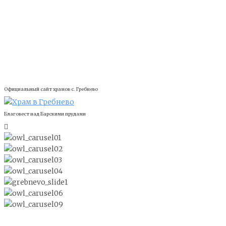
Официальный сайт храмов с. Гребнево
Благовест над Барскими прудами