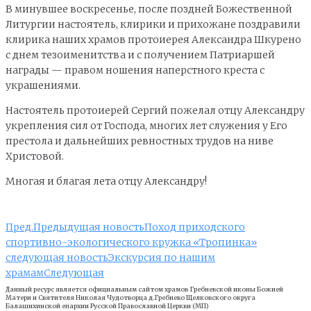
В минувшее воскресенье, после поздней Божественной
Литургии настоятель, клирики и прихожане поздравили
клирика наших храмов протоиерея Александра Шкурено
с днем тезоименитства и с получением Патриаршей
награды — правом ношения наперстного креста с
украшениями.
Настоятель протоиерей Сергий пожелал отцу Александру
укрепления сил от Господа, многих лет служения у Его
престола и дальнейших ревностных трудов на ниве
Христовой.
Многая и благая лета отцу Александру!
Пред.
Предыдущая новость
Поход приходского
спортивно-экологического кружка «Тропинка»
следующая новость
Экскурсия по нашим
храмам
Следующая
Данный ресурс является официальным сайтом храмов Гребневской иконы Божией
Матери и Cвятителя Николая Чудотворца д.Гребнево Щелковского округа
Балашихинской епархии Русской Православной Церкви (МП)