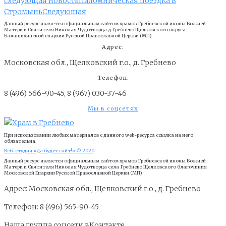
следующая новость
Паломническая поездка в
Стромынь
Следующая
Данный ресурс является официальным сайтом храмов Гребневской иконы Божией
Матери и Cвятителя Николая Чудотворца д.Гребнево Щелковского округа
Балашихинской епархии Русской Православной Церкви (МП)
Адрес:
Московская обл., Щелковский г.о., д. Гребнево
Телефон:
8 (496) 566-90-45, 8 (967) 030-37-46
Мы в соцсетях
При использовании любых материалов с данного web-ресурса ссылка на него
обязательна.
Веб-студия «Да будет сайт!» © 2020
Данный ресурс является официальным сайтом храмов Гребневской иконы Божией
Матери и Cвятителя Николая Чудотворца села Гребнево Щелковского благочиния
Московской Епархии Русской Православной Церкви (МП)
Адрес: Московская обл., Щелковский г.о., д. Гребнево
Телефон: 8 (496) 565-90-45
Наша группа соцсети вКонтакте