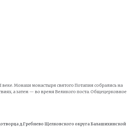
I веке. Монахи монастыря святого Потапия собрались на
твиях, а затем — во время Великого поста. Общецерковное
отворца д.Гребнево Щелковского округа Балашихинской