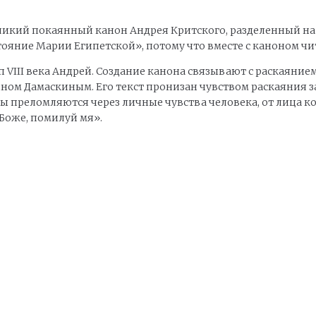
ликий покаянный канон Андрея Критского, разделенный на 4
тояние Марии Египетской», потому что вместе с каноном чи
VIII века Андрей. Создание канона связывают с раскаяние
м Дамаскиным. Его текст пронизан чувством раскаяния за
ы преломляются через личные чувства человека, от лица ко
Боже, помилуй мя».