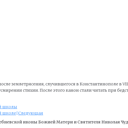
сле землетрясения, случившегося в Константинополе в VII
смирении стихии. После этого канон стали читать при бедс
ой школы
й школе
Следующая
ебневской иконы Божией Матери и Cвятителя Николая Чуд