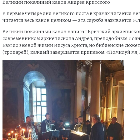
Великий покаянный канон Андрея Критского
В первые четыре дня Великого поста в храмах читается Ве
читается весь канон целиком — эта служба называется «С
Великий покаянный канон написал Критский архиепископ 
современником архиепископа Андрея, преподобным Иоанно
Евы до земной жизни Иисуса Христа, но библейские сюжет
(тропарей), каждый завершается припевом: «Помилуй мя, 