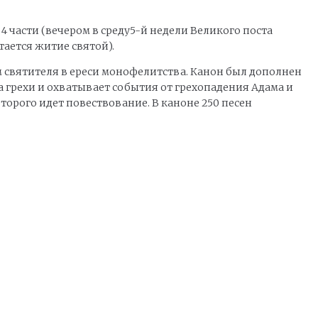
 части (вечером в среду5-й недели Великого поста
тается житие святой).
м святителя в ереси монофелитства. Канон был дополнен
 грехи и охватывает события от грехопадения Адама и
торого идет повествование. В каноне 250 песен