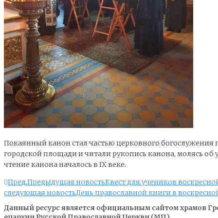
Покаянный канон стал частью церковного богослужения по
городской площади и читали рукопись канона, молясь об у
чтение канона началось в IX веке.
Пред.
Предыдущая новость
Квест для учеников воскресн
следующая новость
День православной книги в воскресно
Данный ресурс является официальным сайтом храмов Гр
епархии Русской Православной Церкви (МП)