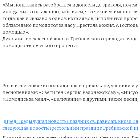
«Мы попытались разобраться и донести до зрителя, почем
иногда мы, к сожалению, забываем, что человек именно св
тогда, как и сказано в одном из псалмов, исполнится прор
обязательно помолится за нас у Престола Божия. А Госпо
помощью».
Духовник воскресной школы Гребневского прихода свяще
помощью творческого процесса.
Роли в спектакле исполняли наши прихожане, ученики и 
песнопениями: «Светилен Сергию Радонежскому», «Иисусов
«Помолись за меня», «Величание» и другими. Также пес
Пред.
Предыдущая новость
Праздник св. равноап. князя 
следующая новость
Престольный праздник Гребневской 
Данный ресурс является официальным сайтом храмов Гр