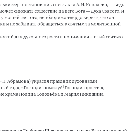
режиссер-постановщик спектакля А. И. Ковалёва, — ведь
ожет снискать сошествие на него Бога ― Духа Святого. И
ь у мощей святого, необходимо твердо верить, что он
олжны не забывать обращаться к святым за молитвенной
ятий для духовного роста и понимания житий святых с
― Н. Абрамова) украсил праздник духовными
й сад», «Господи, помилуй! Господи, прости!»,
не храма Полина Соловьёва и Мария Никишина.
отворца д.Гребнево Щелковского округа Балашихинской