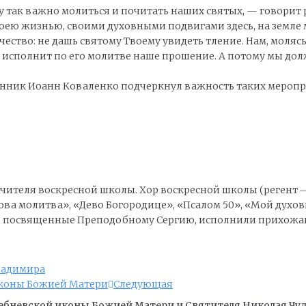
у так важно молиться и почитать наших святых, — говорит 
оею жизнью, своими духовными подвигами здесь, на земле м
очество: не дашь святому Твоему увидеть тление. Нам, моляс
дь исполнит по его молитве наше прошение. А потому мы д
нник Иоанн Коваленко подчеркнул важность таких меропри
учителя воскресной школы. Хор воскресной школы (регент 
а молитва», «Дево Богородице», «Псалом 50», «Мой духовны
ни, посвященные Преподобному Сергию, исполнили прихожа
Владимира
иконы Божией Матери
Следующая
ебневской иконы Божией Матери и Cвятителя Николая Чуд