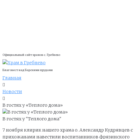
Официальный сайт храмов с. Гребнево
Благовест над Барскими прудами
Главная
Новости
В гостях у «Теплого дома»
В гостях у "Теплого дома"
7 ноября клирик нашего храма о. Александр Кудрявцев с
прихожанами навестили воспитанников фрязинского