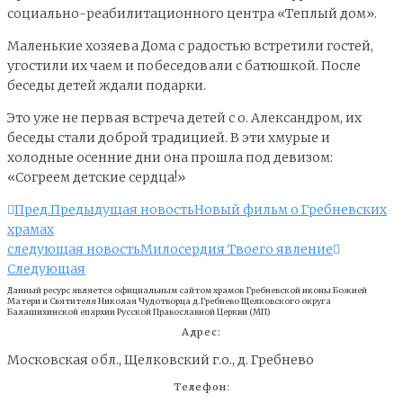
социально-реабилитационного центра «Теплый дом».
Маленькие хозяева Дома с радостью встретили гостей,
угостили их чаем и побеседовали с батюшкой. После
беседы детей ждали подарки.
Это уже не первая встреча детей с о. Александром, их
беседы стали доброй традицией. В эти хмурые и
холодные осенние дни она прошла под девизом:
«Согреем детские сердца!»
Пред.
Предыдущая новость
Новый фильм о Гребневских
храмах
следующая новость
Милосердия Твоего явление
Следующая
Данный ресурс является официальным сайтом храмов Гребневской иконы Божией
Матери и Cвятителя Николая Чудотворца д.Гребнево Щелковского округа
Балашихинской епархии Русской Православной Церкви (МП)
Адрес:
Московская обл., Щелковский г.о., д. Гребнево
Телефон: