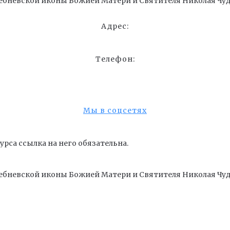
ебневской иконы Божией Матери и Cвятителя Николая Чуд
Адрес:
Телефон:
Мы в соцсетях
рса ссылка на него обязательна.
ебневской иконы Божией Матери и Cвятителя Николая Чуд