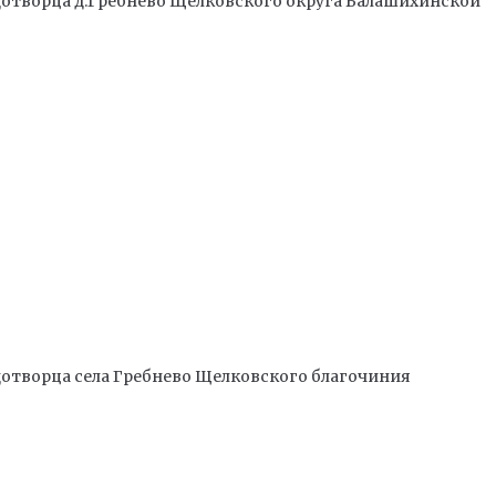
отворца д.Гребнево Щелковского округа Балашихинской
отворца села Гребнево Щелковского благочиния