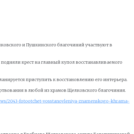
ковского и Пушкинского благочиний участвуют в
и подняли крест на главный купол восстанавливаемого
ланируется приступить к восстановлению его интерьера.
жертвования в любой из храмов Щелковского благочиния.
/news/2043-fotootchet-vosstanovleniya-znamenskogo-khrama-