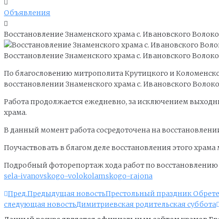
Объявления
Восстановление Знаменского храма с. Ивановского Волок
Восстановление Знаменского храма с. Ивановского Волок
По благословению митрополита Крутицкого и Коломенско
восстановлении Знаменского храма с. Ивановского Волоко
Работа продолжается ежедневно, за исключением выходных
храма.
В данный момент работа сосредоточена на восстановлении
Поучаствовать в благом деле восстановления этого храма
Подробный фоторепортаж хода работ по восстановлению 
sela-ivanovskogo-volokolamskogo-rajona
Пред.
Предыдущая новость
Престольный праздник Обрете
следующая новость
Димитриевская родительская суббота