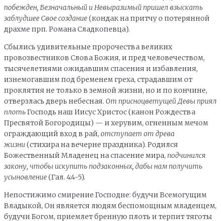
побежден, Безначальный и Невыразимый пришел взыскать
заблудшее Свое создание
(кондак на притчу о потерянной
драхме прп. Романа Сладкопевца).
Сбылись удивительные пророчества великих
провозвестников Слова Божия, и пред человечеством,
тысячелетиями ожидавшим спасения и избавления,
изнемогавшим под бременем греха, страдавшим от
проклятия не только в земной жизни, но и по кончине,
отверзлась дверь небесная.
От присноцветущей Девы приял
плоть
Господь наш Иисус Христос (канон Рождества
Пресвятой Богородицы) — и херувим, огненным мечом
ограждающий вход в рай,
отступает от древа
жизни
(стихира на вечерне праздника). Родился
Божественный Младенец на спасение мира,
подчинился
закону, чтобы искупить подзаконных, дабы нам получить
усыновление
(Гал. 4:4-5).
Непостижимо смирение Господне: будучи Всемогущим
Владыкой, Он является людям беспомощным младенцем,
будучи Богом, приемлет бренную плоть и терпит тяготы