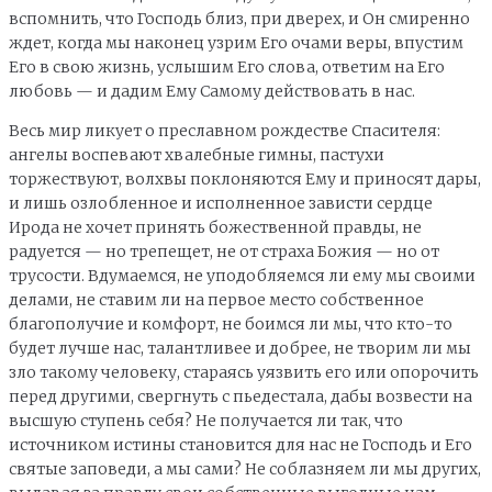
вспомнить, что Господь близ, при дверех, и Он смиренно
ждет, когда мы наконец узрим Его очами веры, впустим
Его в свою жизнь, услышим Его слова, ответим на Его
любовь — и дадим Ему Самому действовать в нас.
Весь мир ликует о преславном рождестве Спасителя:
ангелы воспевают хвалебные гимны, пастухи
торжествуют, волхвы поклоняются Ему и приносят дары,
и лишь озлобленное и исполненное зависти сердце
Ирода не хочет принять божественной правды, не
радуется — но трепещет, не от страха Божия — но от
трусости. Вдумаемся, не уподобляемся ли ему мы своими
делами, не ставим ли на первое место собственное
благополучие и комфорт, не боимся ли мы, что кто-то
будет лучше нас, талантливее и добрее, не творим ли мы
зло такому человеку, стараясь уязвить его или опорочить
перед другими, свергнуть с пьедестала, дабы возвести на
высшую ступень себя? Не получается ли так, что
источником истины становится для нас не Господь и Его
святые заповеди, а мы сами? Не соблазняем ли мы других,