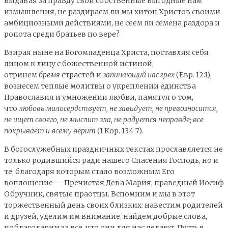
выдавая за правду свои собственные выгодные нам
измышления, не раздираем ли мы хитон Христов своими
амбициозными действиями, не сеем ли семена раздора и
ропота среди братьев по вере?
Взирая ныне на Богомладенца Христа, поставляя себя
лицом к лицу с божественной истиной,
отринем
бремя
страстей и
запинающий нас грех
(Евр. 12:1),
вознесем теплые молитвы о укреплении единства
Православия и умножении любви, памятуя о том,
что
любовь милосердствует, не завидует, не превозносится,
не ищет своего, не мыслит зла, не радуется неправде; все
покрывает и всему верит
(1 Кор. 13:4-7).
В богослужебных праздничных текстах прославляется не
только родившийся ради нашего Спасения Господь, но и
те, благодаря которым стало возможным Его
воплощение — Пречистая Дева Мария, праведный Иосиф
Обручник, святые праотцы. Вспомним и мы в этот
торжественный день своих близких: навестим родителей
и друзей, уделим им внимание, найдем добрые слова,
поблагодарим за все, что они для нас делают. Пусть в