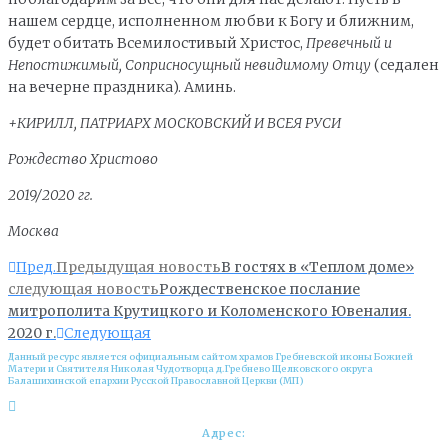
нашем сердце, исполненном любви к Богу и ближним,
будет обитать Всемилостивый Христос,
Превечный и
Непостижимый, Соприсносущный невидимому Отцу
(седален
на вечерне праздника). Аминь.
+КИРИЛЛ, ПАТРИАРХ МОСКОВСКИЙ И ВСЕЯ РУСИ
Рождество Христово
2019/2020 гг.
Москва
Пред.
Предыдущая новость
В гостях в «Теплом доме»
следующая новость
Рождественское послание
митрополита Крутицкого и Коломенского Ювеналия.
2020 г.
Следующая
Данный ресурс является официальным сайтом храмов Гребневской иконы Божией
Матери и Cвятителя Николая Чудотворца д.Гребнево Щелковского округа
Балашихинской епархии Русской Православной Церкви (МП)
Адрес: