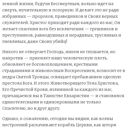
земной жизни, будучи Бессмертным, вольно идет на
смерть, мучительную и позорную. И делает это не ради
избранных — пророков, праведников и Своих верных
служителей. Христос приходит ради каждого из нас, Он
желает спасения всех без исключения — грешников и
преступников, равнодушных и нерадивых, трусливых и
гневливых, даже Своих убийц!
Никого не отвергает Господь, никем не гнушается, но
напротив — приемлет нашу человеческую плоть,
обновляет ее боговоплощением, крестными
страданиями и живоносным Воскресением, возносит ее в
недра Святой Троицы, освящает пребыванием одесную
престола Бога. И этого Животворящего Тела Христова,
Его Пречистой Крови, излиянной за каждого из нас,
причащаемся мы в Таинстве Евхаристии — и становимся
единотелесными и единокровными не только
Спасителю, но и друг другу.
Однако, к сожалению, сегодня мы видим, как волны
нестроений раскачивают корабль Церкви, как шторм