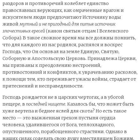
раздоров и противоречий колеблет единство
православных верующих, как омраченные врагом и
искусителем люди предпочитают Источнику воды
живой
мутный и не пригодный для питья источник
злочестивых ересей
(канон святым отцам I Вселенского
Собора). В такое сложное время мы все должны помнить,
что для каждого из нас родился, распялся и воскрес
Господь, что Он основал на земле Единую, Святую,
Соборную и Апостольскую Церковь. Принадлежа Церкви,
мы призваны к преодолению нестроений,
противостояний и конфликтов, к уврачеванию расколов,
к помощи тем, кто переживает ужасы войны, страдает от
притеснений и несправедливости.
Господь рождается не в царских чертогах, а в убогой
пещере, в
последней нищете
. Казалось бы, что может быть
хуже вертепа и беднее яслей для скота? Но есть такое
место — это выжженная грехом пустыня сердца
человека, удалившегося от Бога, теплохладного,
опустошенного, порабощенного страстями. Однако в
наших силах соделать свою душу вместилищем Божиим,