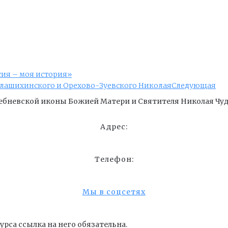
сия – моя история»
алашихинского и Орехово-Зуевского Николая
Следующая
ебневской иконы Божией Матери и Cвятителя Николая Чуд
Адрес:
Телефон:
Мы в соцсетях
рса ссылка на него обязательна.