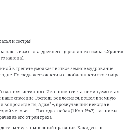
атья и сестры!
бращаю к вам слова древнего церковного гимна: «Христос
го канона).
айной в трепете умолкает всякое земное мудрование.
ердце. Посреди жестокости и озлобленности этого мipa
 Создателя, истинного Источника света, неминуемо стал
я наше спасение, Господь воплотился, вошел в земную
и вопрос «где ты, Адам?», прозвучавший некогда в
й человек — Господь с неба» (1 Кор. 15:47), как писал
рачевав его от ран греха.
видетельствует нынешний праздник. Как здесь не