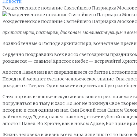
Новости
Рождественское послание Святейшего Патриарха Московск
Рождественское послание Святейшего Патриарха Московск
архипастырям, пастырям, диаконам, монашествующим и всем 
Возлюбленные о Господе архипастыри, всечестные пресви
Сердечно поздравляю всех вас со светозарным праздником
рождается — славьте! Христос с небес — встречайте! Христ
Апостол Павел назвал свершившееся событие Боговоплощени
Перед ней меркнет суетное человеческое знание. Она спос
рождается Тот, кто Один может исцелить любую разобщен
С тех пор как в человеческую жизнь вошел грех, на земле
погружаться во тьму и хаос. Но Бог не покинул Свое творе
историю и стал одним из нас. Сын Божий стал Сыном Челов
райском саду Эдема, нашел, наконец, ответ в убогой пещере
апостол Павел. Во Христе, как в новом Адаме, Бог примирил 
Жизнь человека и жизнь всего мipa исцеляются только в Б