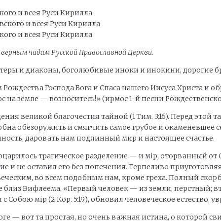
ого и всея Руси Кирилла
ого и всея Руси Кирилла
верным чадам Русской Православной Церкви.
теры и диаконы, боголюбивые иноки и инокини, дорогие бр
 Рождества Господа Бога и Спаса нашего Иисуса Христа и о
ос на земле — возноситесь!» (ирмос 1-й песни Рождественско
я великой благочестия тайной (1 Тим. 3:16). Перед этой т
обна обезоружить и смягчить самое грубое и окаменевшее с
ность, даровать нам подлинный мир и настоящее счастье.
 воцарилось трагическое разделение — и мip, оторванный от
ние и не оставил его без попечения. Терпеливо приуготовля
еческим, во всем подобным нам, кроме греха. Полный скорб
 близ Вифлеема. «Первый человек — из земли, перстный; второ
с Собою мip (2 Кор. 5:19), обновил человеческое естество, ув
оге — вот та простая, но очень важная истина, о которой с