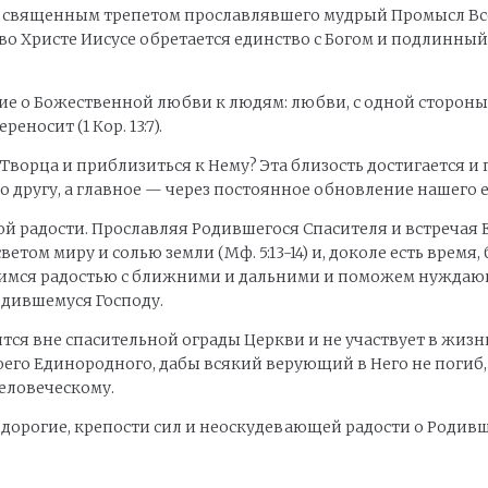
 священным трепетом прославлявшего мудрый Промысл Вседе
ь во Христе Иисусе обретается единство с Богом и подлинны
ие о Божественной любви к людям: любви, с одной стороны
еносит (1 Кор. 13:7).
Творца и приблизиться к Нему? Эта близость достигается 
 другу, а главное — через постоянное обновление нашего е
ой радости. Прославляя Родившегося Спасителя и встреча
м миру и солью земли (Мф. 5:13-14) и, доколе есть время, буд
мся радостью с ближними и дальними и поможем нуждающ
Родившемуся Господу.
одится вне спасительной ограды Церкви и не участвует в ж
воего Единородного, дабы всякий верующий в Него не погиб, 
человеческому.
дорогие, крепости сил и неоскудевающей радости о Родивше