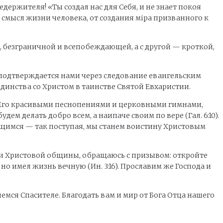
ржителя! «Ты создал нас для Себя, и не знает покоя
й смысл жизни человека, от создания мipa призванного к
, безграничной и всепобеждающей, а с другой — кроткой,
и подтверждается нами через следование евангельским
динства со Христом в таинстве Святой Евхаристии.
я Его красивыми песнопениями и церковными гимнами,
ем делать добро всем, а наипаче своим по вере (Гал. 6:10).
имся — так поступая, мы станем воистину Христовым
изни Христовой общины, обращаюсь с призывом: откройте
но имел жизнь вечную (Ин. 3:16). Прославим же Господа и
мся Спасителе. Благодать вам и мир от Бога Отца нашего