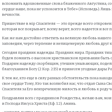
вспомнить вдохновенные слова блаженного Августина, со
сердце наше, пока не успокоится в Тебе» (Исповедь). Лиш
вечности.
Пришествие в мip Спасителя — это прежде всего откровен
которая все покрывает, всему верит, всего надеется и все пер
Как же нам достойно ответить на великую любовь нашего 
заповедям, через терпение и нелицемерную любовь друг ко
Сегодня праздник надежды. Праздник мира. Праздник тих
будем помнить о высоком христианском призвании быть свето
Подарим надежду скорбящим, утешим унывающих, подели
благоуханием Богу (2 Кор. 2:15) и принесем угодные дары 
К тем же, кто еще в силу разных обстоятельств пока нах
свое сердце Тому, Кто так возлюбил нас, что отдал Сына С
Спасителя за Его неизреченную милость и любовь к роду 
Поздравляя всех с праздником Рождества, желаю вам, мои 
и Господа Иисуса Христа (Еф. 1:2). Аминь.