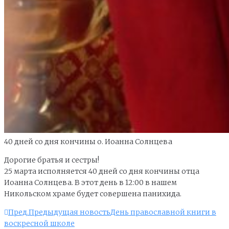
40 дней со дня кончины о. Иоанна Солнцева
Дорогие братья и сестры!
25 марта исполняется 40 дней со дня кончины отца
Иоанна Солнцева. В этот день в 12:00 в нашем
Никольском храме будет совершена панихида.
Пред.
Предыдущая новость
День православной книги в
воскресной школе