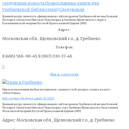
следующая новость
Православные книги для
Гребневской библиотеки
Следующая
Данный ресурс является официальным сайтом храмов Гребневской иконы Божией
Матери и Cвятителя Николая Чудотворца д.Гребнево Щелковского округа
Балашихинской епархии Русской Православной Церкви (МП)
Адрес:
Московская обл., Щелковский г.о., д. Гребнево
Телефон:
8 (496) 566-90-45, 8 (967) 030-37-46
Мы в соцсетях
При использовании любых материалов с данного web-ресурса ссылка на него
обязательна.
Веб-студия «Да будет сайт!» © 2020
Данный ресурс является официальным сайтом храмов Гребневской иконы Божией
Матери и Cвятителя Николая Чудотворца села Гребнево Щелковского благочиния
Московской Епархии Русской Православной Церкви (МП)
Адрес: Московская обл., Щелковский г.о., д. Гребнево