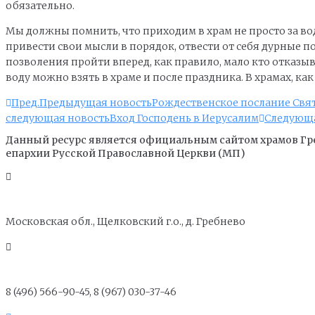
обязательно.
Мы должны помнить, что приходим в храм не просто за водо
привести свои мысли в порядок, отвести от себя дурные 
позволения пройти вперед, как правило, мало кто отказы
воду можно взять в храме и после праздника. В храмах, как
Пред.
Предыдущая новость
Рождественское послание Свят
следующая новость
Вход Господень в Иерусалим
Следующ
Данный ресурс является официальным сайтом храмов Гр
епархии Русской Православной Церкви (МП)
Московская обл., Щелковский г.о., д. Гребнево
8 (496) 566-90-45, 8 (967) 030-37-46