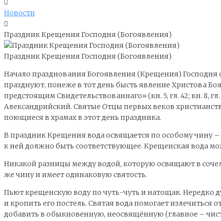
Новости
Праздник Крещения Господня (Богоявления)
Праздник Крещения Господня (Богоявления)
Начало празднования Богоявления (Крещения) Господня о
празднуют, понеже в тот день бысть явление Христова Бо
предстоящим Свидетельствованнаго» (кн. 5, гл. 42; кн. 8, 
Александрийский. Святые Отцы первых веков христианств
поющиеся в храмах в этот день праздника.
В праздник Крещения вода освящается по особому чину –
к ней должно быть соответствующее. Крещенская вода може
Никакой разницы между водой, которую освящают в сочель
же чину и имеет одинаковую святость.
Пьют крещенскую воду по чуть-чуть и натощак. Нередко
и кропить его постель. Святая вода помогает излечиться
добавить в обыкновенную, неосвящённую (главное – чистую