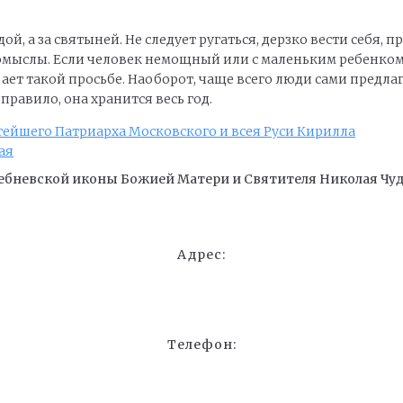
й, а за святыней. Не следует ругаться, дерзко вести себя, 
помыслы. Если человек немощный или с маленьким ребенком 
вает такой просьбе. Наоборот, чаще всего люди сами предл
 правило, она хранится весь год.
ейшего Патриарха Московского и всея Руси Кирилла
ая
ебневской иконы Божией Матери и Cвятителя Николая Чуд
Адрес:
Телефон: