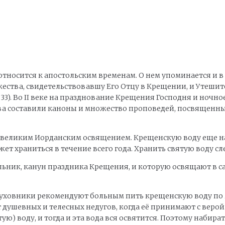
тносится к апостольским временам. О нем упоминается и в
жества, свидетельствовавшу Его Отцу в Крещении, и Утешит
гл. 33). Во II веке на празднование Крещения Господня и но
а составили каноны и множество проповедей, посвященные
 великим Иорданским освящением. Крещенскую воду еще на
т храниться в течение всего года. Хранить святую воду сле
ник, канун праздника Крещения, и которую освящают в сам
 духовники рекомендуют больным пить крещенскую воду по
 от душевных и телесных недугов, когда её принимают с ве
) воду, и тогда и эта вода вся освятится. Поэтому набира