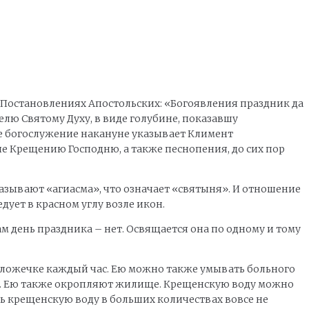
 Постановлениях Апостольских: «Богоявления праздник да
елю Святому Духу, в виде голубине, показавшу
чное богослужение накануне указывает Климент
 Крещению Господню, а также песнопения, до сих пор
зывают «агиасма», что означает «святыня». И отношение
дует в красном углу возле икон.
 день праздника – нет. Освящается она по одному и тому
 ложечке каждый час. Ею можно также умывать больного
рой. Ею также окропляют жилище. Крещенскую воду можно
ть крещенскую воду в больших количествах вовсе не