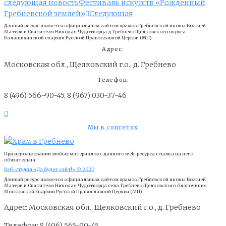
следующая новость
Фестиваль искусств «Рожденный
Гребневской землей»
Следующая
Данный ресурс является официальным сайтом храмов Гребневской иконы Божией
Матери и Cвятителя Николая Чудотворца д.Гребнево Щелковского округа
Балашихинской епархии Русской Православной Церкви (МП)
Адрес:
Московская обл., Щелковский г.о., д. Гребнево
Телефон:
8 (496) 566-90-45, 8 (967) 030-37-46
Мы в соцсетях
При использовании любых материалов с данного web-ресурса ссылка на него
обязательна.
Веб-студия «Да будет сайт!» © 2020
Данный ресурс является официальным сайтом храмов Гребневской иконы Божией
Матери и Cвятителя Николая Чудотворца села Гребнево Щелковского благочиния
Московской Епархии Русской Православной Церкви (МП)
Адрес: Московская обл., Щелковский г.о., д. Гребнево
Телефон: 8 (496) 565-90-45