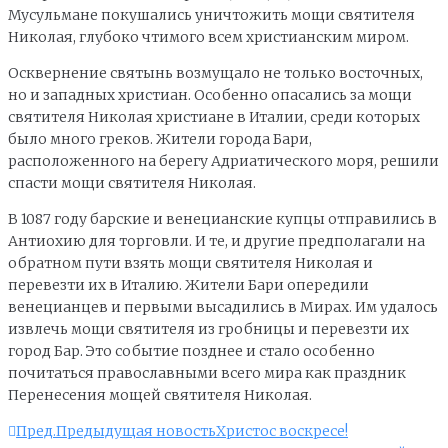
Мусульмане покушались уничтожить мощи святителя
Николая, глубоко чтимого всем христианским миром.
Осквернение святынь возмущало не только восточных,
но и западных христиан. Особенно опасались за мощи
святителя Николая христиане в Италии, среди которых
было много греков. Жители города Бари,
расположенного на берегу Адриатического моря, решили
спасти мощи святителя Николая.
В 1087 году барские и венецианские купцы отправились в
Антиохию для торговли. И те, и другие предполагали на
обратном пути взять мощи святителя Николая и
перевезти их в Италию. Жители Бари опередили
венецианцев и первыми высадились в Мирах. Им удалось
извлечь мощи святителя из гробницы и перевезти их
город Бар. Это событие позднее и стало особенно
почитаться православными всего мира как праздник
Перенесения мощей святителя Николая.
Пред.
Предыдущая новость
Христос воскресе!