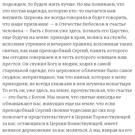
подождем, то будем жить лучше. Но мы понимаем, что
это пустая надежда, которую кто-то пытается нам
внушить. Церковь же всегда говорила и будет говорить,
что наше призвание — в Отечестве Небесном и счастье
человека — быть с Богом уже здесь, познать его Царство,
еще будучи на земле: приходя в храм, молясь на службе,
исполняя утреннее и вечернее правила, вспоминая таких
святых, как наш преподобный Сергий, память которого
мы сегодня совершаем и в честь которого освящен наш
престол. Он служил Богу и людям, ходил в самой
старенькой одежде, его церковное облачение было самое
скудное, неприглядное, так что князья, которые к нему
приходили, не всегда узнавали в нем игумена монастыря.
То есть он, уже здесь, на земле, прочувствовал, что счастье
— это быть с Богом. Мы знаем, что святые никогда не
обманывают нас, живущих еще на земле, что если
преподобный Сергий своими чудесами до сих пор
помогает и предстательствует в Церкви Торжествующей
за нас, остающихся в Церкви Воинствующей, имеет
великое дерзновение за нас молиться. А мы, взирая на его