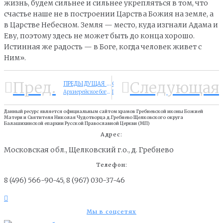
жизнь, будем сильнее и сильнее укрепляться в том, что
счастье наше не в построении Царства Божия на земле, а
в Царстве Небесном. Земля — место, куда изгнали Адама и
Еву, поэтому здесь не может быть до конца хорошо.
Истинная же радость — в Боге, когда человек живет с
Ним».
Пред.
Следующая
ПРЕДЫДУЩАЯ НОВОСТЬ
СЛЕДУЮЩАЯ НОВОСТЬ
Архиерейское богослужение в Гребневском храме в день памяти Щелковских новомучеников
Престольный праздник Гребневской иконы Божией Матери
Данный ресурс является официальным сайтом храмов Гребневской иконы Божией
Матери и Cвятителя Николая Чудотворца д.Гребнево Щелковского округа
Балашихинской епархии Русской Православной Церкви (МП)
Адрес:
Московская обл., Щелковский г.о., д. Гребнево
Телефон:
8 (496) 566-90-45, 8 (967) 030-37-46
Мы в соцсетях