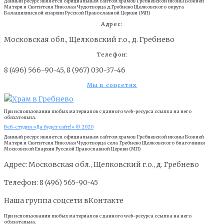
Данный ресурс является официальным сайтом храмов Гребневской иконы Божией
Матери и Cвятителя Николая Чудотворца д.Гребнево Щелковского округа
Балашихинской епархии Русской Православной Церкви (МП)
Адрес:
Московская обл., Щелковский г.о., д. Гребнево
Телефон:
8 (496) 566-90-45, 8 (967) 030-37-46
Мы в соцсетях
При использовании любых материалов с данного web-ресурса ссылка на него
обязательна.
Веб-студия «Да будет сайт!» © 2020
Данный ресурс является официальным сайтом храмов Гребневской иконы Божией
Матери и Cвятителя Николая Чудотворца села Гребнево Щелковского благочиния
Московской Епархии Русской Православной Церкви (МП)
Адрес: Московская обл., Щелковский г.о., д. Гребнево
Телефон: 8 (496) 565-90-45
Наша группа соцсети вКонтакте
При использовании любых материалов с данного web-ресурса ссылка на него
обязательна.