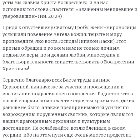
усты мы славим Христа Воскресшего, и на нас
исполняются слова Спасителя: «Блаженны невидевшие и
уверовавшие» (Ин. 20:29).
Придя к опустевшему Святому Гробу, жены-мироносицы
услышали повеление Ангела Божия: тецыте и миру
проповедите, яко воста Господь! (ипакои Пасхи) Этот
призыв обращен и ко всем нам: не только личным
подвигом веры, но и делами любви, милосердия и
благотворительности свидетельствовать о Воскресении
Христовом!
Сердечно благодарю всех Вас за труды на ниве
Церковной, наипаче же за участие в просвещении и
воспитании подрастающего поколения. Радостно, что в
нашей епархии во множестве строятся храмы там, где их
раньше не было, а также предпринимаются усилия по
возрождению порушенных святынь, которые являются
нашим драгоценным духовным и культурным
достоянием. Не ослабевайте, возлюбленные, в своем
усердии, ибо на этом пути еще очень многое предстоит