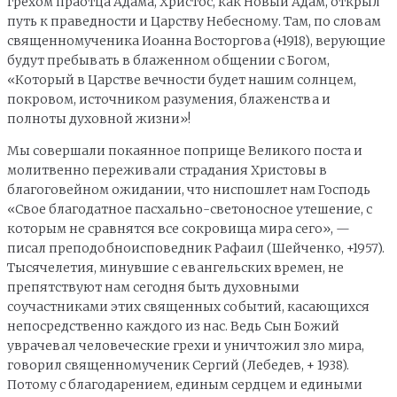
грехом праотца Адама, Христос, как Новый Адам, открыл
путь к праведности и Царству Небесному. Там, по словам
священномученика Иоанна Восторгова (+1918), верующие
будут пребывать в блаженном общении с Богом,
«Который в Царстве вечности будет нашим солнцем,
покровом, источником разумения, блаженства и
полноты духовной жизни»!
Мы совершали покаянное поприще Великого поста и
молитвенно переживали страдания Христовы в
благоговейном ожидании, что ниспошлет нам Господь
«Свое благодатное пасхально-светоносное утешение, с
которым не сравнятся все сокровища мира сего», —
писал преподобноисповедник Рафаил (Шейченко, +1957).
Тысячелетия, минувшие с евангельских времен, не
препятствуют нам сегодня быть духовными
соучастниками этих священных событий, касающихся
непосредственно каждого из нас. Ведь Сын Божий
уврачевал человеческие грехи и уничтожил зло мира,
говорил священномученик Сергий (Лебедев, + 1938).
Потому с благодарением, единым сердцем и едиными