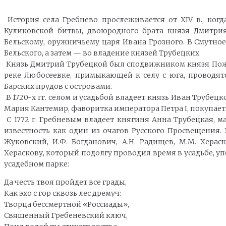
История села Гребнево прослеживается от XIV в., ког
Куликовской битвы, двоюродного брата князя Дмитрия 
Бельскому, оружничьему царя Ивана Грозного. В Смутно
Бельского, а затем — во владение князей Трубецких.
Князь Дмитрий Трубецкой был сподвижником князя Пожарс
реке Любосеевке, примыкающей к селу с юга, проводят
Барских прудов с островами.
В 1720-х гг. селом и усадьбой владеет князь Иван Трубец
Мария Кантемир, фаворитка императора Петра I, покупает 
С 1772 г. Гребневым владеет княгиня Анна Трубецкая, м
известность как один из очагов Русского Просвещения. 
Жуковский, И.Ф. Богданович, А.Н. Радищев, М.М. Хера
Хераскову, который подолгу проводил время в усадьбе, 
усадебном парке:
Да честь твоя пройдет все грады,
Как эхо с гор сквозь лес дремуч:
Творца бессмертной «Россиады»,
Священный Гребеневский ключ,