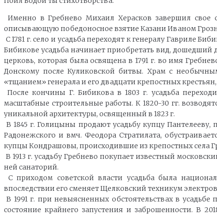
Поил водой ты стихотворства.
Именно в Гребнево Михаил Херасков завершил свое с
описывающую победоносное взятие Казани Иваном Грозн
С 1781 г. село и усадьба переходят к генералу Гавриле Б
Бибикове усадьба начинает приобретать вид, дошедший д
церковь, которая была освящена в 1791 г. во имя Греб
Донскому после Куликовской битвы. Храм с необычным
«тщанием» генерала и его двадцати крепостных крестьян,
После кончины Г. Бибикова в 1803 г. усадьба переход
масштабные строительные работы. К 1820-30 гг. возводя
уникальной архитектуры, освященный в 1823 г.
В 1845 г. Голицыны продают усадьбу купцу Пантелееву, 
Радонежского и вмч. Феодора Стратилата, обустраивае
купцы Кондрашовы, происходившие из крепостных села Г
В 1913 г. усадьбу Гребнево покупает известный московск
ней санаторий.
С приходом советской власти усадьба была национали
впоследствии его сменяет Щелковский техникум электров
В 1991 г. при невыясненных обстоятельствах в усадьбе
состояние крайнего запустения и заброшенности. В 201