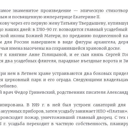
амое знаменитое произведение — эпическую стихотвор
ым и посвященную императрице Екатерине II.
ибикову через его первую жену Татьяну Твердышеву, купивш
о наших дней: в 1780-90 гг. возводится главный усадебны
невской иконы Божией Матери, по преданию поднесенной 
 для России навершием в виде фигуры архангела, держ
 чьи имена высечены на сохранившейся храмовой доске.
ит к княгине Анне Голицыной, и ее сын князь Сергей Г
тся два усадебных флигеля, парадные въездные ворота и 
при нем в Летнем храме устраиваются два боковых придела
тся церковный парк и его ограда. Следующими владельца
ребнево.
ий врач Федор Гриневский, родственник писателя Александр
зирована. В 1919 г. в ней был устроен санаторий для 
акуумных приборов, затем усадьбу занимает НПО «Платан».
 происходит пожар, уничтоживший главный дворец. С тех 
8 г. усадьба переходит в частную собственность, плани