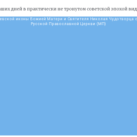
ших дней в практически не тронутом советской эпохой вид
евской иконы Божией Матери и Cвятителя Николая Чудотворца 
Русской Православной Церкви (МП)