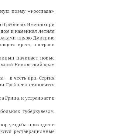
ную поэму «Россиада»,
ую Гребнево. Именно при
й дом и каменная Летняя
казаками князю Дмитрию
ащего крест, построен
олицын начинает новые
Зимний Никольский храм
 – в честь прп. Сергия
ми Гребнево становятся
а Грина, и устраивает в
больных туберкулезом,
пор усадьба приходит в
руются реставрационные