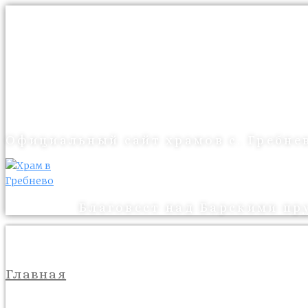
Официальный сайт храмов с. Гребне
Благовест над Барскими пр
Главная