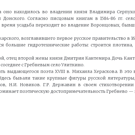
да оно находилось во владении князя Владимира Серпухо
Донского. Согласно писцовым книгам в 1584-86 гг. сел
е время усадьба переходит во владение Воронцовых, бывш
кого, возглавившего первое русское правительство в 161
ся большие гидротехнические работы: строится плотина,
кой, отец второй жены князя Дмитрия Кантемира. Дочь Кант
соседнее с Гребневым село Улиткино.
ать выдающегося поэта XVIII в. Михаила Хераскова. В это
Здесь бывали такие крупные фигуры русской литературы, к
сков, Н.И. Новиков. Г.Р. Державин в своем стихотворен
упоминает поэтическую достопримечательность Гребнево — 