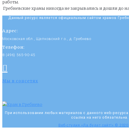
работы.
Гребневские храмы никогда не закрывались и дошли до на
Данный ресурс является официальным сайтом храмов Гребн
Адрес:
Московская обл., Щелковский г.о., д. Гребнево
Телефон:
8 (496) 565-90-45
Мы в соцсетях
При использовании любых материалов с данного web-ресурса
ссылка на него обязательна.
Веб-студия «Да будет сайт!» © 2020