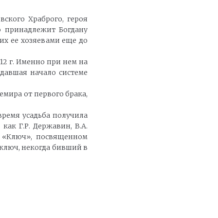
вского Храброго, героя
о принадлежит Богдану
их ее хозяевами еще до
2 г. Именно при нем на
 давшая начало системе
емира от первого брака,
 время усадьба получила
ак Г.Р. Державин, В.А.
ии «Ключ», посвященном
ключ, некогда бивший в